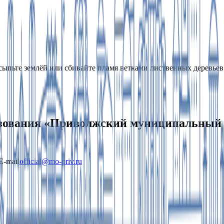
сыпьте землёй или сбивайте пламя ветками лиственных деревьев
ования «Приволжский муниципальный р
E-mail
official@mo-priv.ru