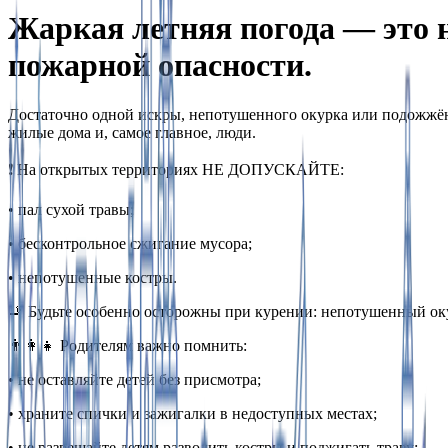
Жаркая летняя погода — это 
пожарной опасности.
Достаточно одной искры, непотушенного окурка или подожжённ
жилые дома и, самое главное, люди.
❗ На открытых территориях НЕ ДОПУСКАЙТЕ:
• пал сухой травы;
• бесконтрольное сжигание мусора;
• непотушенные костры.
🚬 Будьте особенно осторожны при курении: непотушенный оку
👨‍👩‍👧 Родителям важно помнить:
• не оставляйте детей без присмотра;
• храните спички и зажигалки в недоступных местах;
• не разрешайте детям разводить костры и поджигать траву;