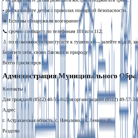
• рассказывайте детям о правилах пожарной безопасности.
🔥 Если вы обнаружили возгорание:
📞 срочно сообщите по телефонам 101 или 112;
💧 по возможности приступите к тушению — залейте водой, за
Берегите себя, своих близких и природу!
Всего просмотров
:
...
Администрация Муниципального Образ
Контакты
Для граждан
8 (8512) 40-55-84
Для организаций
8 (8512) 49-57-34
Адрес
г. Астраханская область, с. Началово, ул. Ленина 46
Разделы