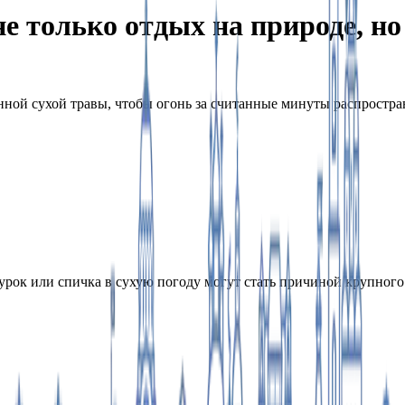
не только отдых на природе, н
ой сухой травы, чтобы огонь за считанные минуты распространи
рок или спичка в сухую погоду могут стать причиной крупного