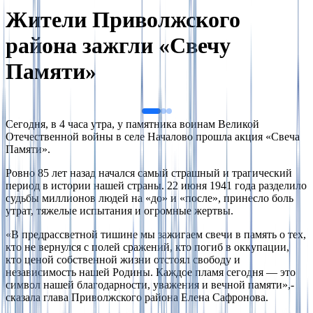
Жители Приволжского
района зажгли «Свечу
Памяти»
На весь экран
Сегодня, в 4 часа утра, у памятника воинам Великой
Отечественной войны в селе Началово прошла акция «Свеча
Памяти».
Ровно 85 лет назад начался самый страшный и трагический
период в истории нашей страны. 22 июня 1941 года разделило
судьбы миллионов людей на «до» и «после», принесло боль
утрат, тяжелые испытания и огромные жертвы.
«В предрассветной тишине мы зажигаем свечи в память о тех,
кто не вернулся с полей сражений, кто погиб в оккупации,
кто ценой собственной жизни отстоял свободу и
независимость нашей Родины. Каждое пламя сегодня — это
символ нашей благодарности, уважения и вечной памяти»,-
сказала глава Приволжского района Елена Сафронова.