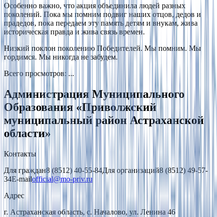
Особенно важно, что акция объединила людей разных
поколений. Пока мы помним подвиг наших отцов, дедов и
прадедов, пока передаем эту память детям и внукам, жива
историческая правда и жива связь времен.
Низкий поклон поколению Победителей. Мы помним. Мы
гордимся. Мы никогда не забудем.
Всего просмотров
:
...
Администрация Муниципального
Образования «Приволжский
муниципальный район Астраханской
области»
Контакты
Для граждан
8 (8512) 40-55-84
Для организаций
8 (8512) 49-57-
34
E-mail
official@mo-priv.ru
Адрес
г. Астраханская область, с. Началово, ул. Ленина 46