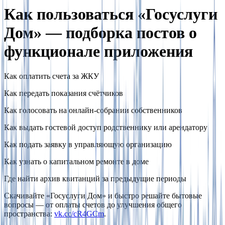
Как пользоваться «Госуслуги
Дом» — подборка постов о
функционале приложения
На весь экран
Как оплатить счета за ЖКУ
Как передать показания счётчиков
Как голосовать на онлайн-собрании собственников
Как выдать гостевой доступ родственнику или арендатору
Как подать заявку в управляющую организацию
Как узнать о капитальном ремонте в доме
Где найти архив квитанций за предыдущие периоды
Скачивайте «Госуслуги Дом» и быстро решайте бытовые
вопросы — от оплаты счетов до улучшения общего
пространства:
vk.cc/cR4GCm
.