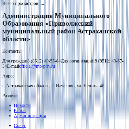
Всего просмотров
:
...
Администрация Муниципального
Образования «Приволжский
муниципальный район Астраханской
области»
Контакты
Для граждан
8 (8512) 40-55-84
Для организаций
8 (8512) 49-57-
34
E-mail
official@mo-priv.ru
Адрес
г. Астраханская область, с. Началово, ул. Ленина 46
Разделы
Новости
Район
Администрация
Совет