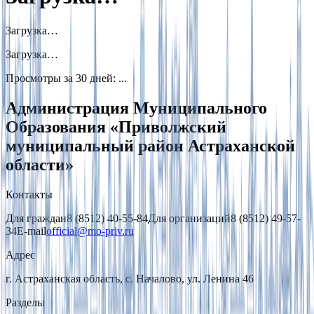
Загрузка…
Загрузка…
Просмотры за 30 дней
:
...
Администрация Муниципального
Образования «Приволжский
муниципальный район Астраханской
области»
Контакты
Для граждан
8 (8512) 40-55-84
Для организаций
8 (8512) 49-57-
34
E-mail
official@mo-priv.ru
Адрес
г. Астраханская область, с. Началово, ул. Ленина 46
Разделы