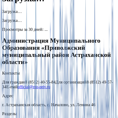
Загрузка…
Загрузка…
Просмотры за 30 дней
:
...
Администрация Муниципального
Образования «Приволжский
муниципальный район Астраханской
области»
Контакты
Для граждан
8 (8512) 40-55-84
Для организаций
8 (8512) 49-57-
34
E-mail
official@mo-priv.ru
Адрес
г. Астраханская область, с. Началово, ул. Ленина 46
Разделы