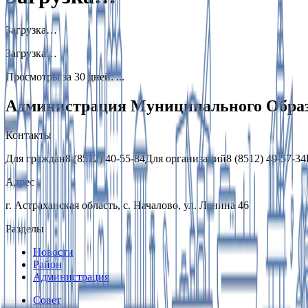
Загрузка…
Загрузка…
Просмотры за 30 дней
:
...
Администрация Муниципального Образ
Контакты
Для граждан
8 (8512) 40-55-84
Для организаций
8 (8512) 49-57-34
Адрес
г. Астраханская область, с. Началово, ул. Ленина 46
Разделы
Новости
Район
Администрация
Совет