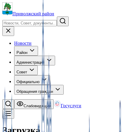
Приволжский район
Новости
Район
Администрация
Совет
Официально
Обращения граждан
Госуслуги
Слабовидящим
Загрузка…