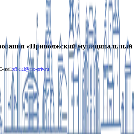
ования «Приволжский муниципальный р
E-mail
official@mo-priv.ru