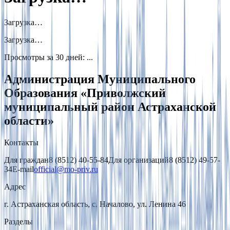
Загрузка…
Загрузка…
Просмотры за 30 дней
:
...
Администрация Муниципального
Образования «Приволжский
муниципальный район Астраханской
области»
Контакты
Для граждан
8 (8512) 40-55-84
Для организаций
8 (8512) 49-57-
34
E-mail
official@mo-priv.ru
Адрес
г. Астраханская область, с. Началово, ул. Ленина 46
Разделы